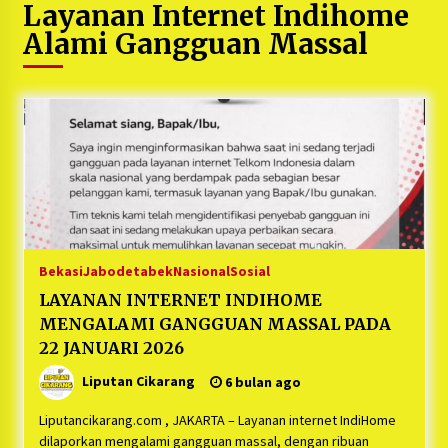
Layanan Internet Indihome
5 bulan ago
Alami Gangguan Massal
PNM Hadir dalam Setiap Langkah Dikha, Penari
Aura Farming yang Viral Ternyata Anak
Nasabah PNM Mekaar
1 tahun ago
Duh Kacau Banget, Karena Kecewa Tak Dapat
Fasilitas yang Sesuai, Para Peserta Retret
Aparatur Desa Kabupaten Bekasi Pulang duluan
Sebelum Waktunya
1 tahun ago
Kartini Penggerak Lingkungan dari Sampah
Bukit Berlian
Bekasi
Jabodetabek
Nasional
Sosial
1 tahun ago
LAYANAN INTERNET INDIHOME
MENGALAMI GANGGUAN MASSAL PADA
PNM Berangkatkan Ratusan Peserta : Mudik
22 JANUARI 2026
Aman Sampai Tujuan BUMN 2025
Liputan Cikarang
1 tahun ago
6 bulan ago
Liputancikarang.com , JAKARTA – Layanan internet IndiHome
Ketua Umum Jurpala KOSMI Indonesia Gilang
dilaporkan mengalami gangguan massal, dengan ribuan