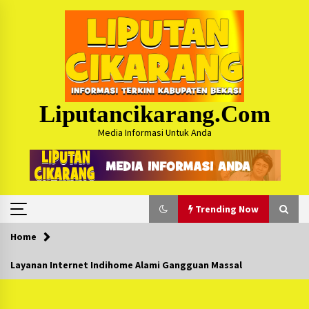
Skip
to
content
Liputancikarang.com
Media Informasi Untuk Anda
Trending Now
Home
Trending Now
Layanan Internet Indihome Alami Gangguan Massal
Posko Mudik Kosmi Jurpala 2026 Hadirkan
Pelayanan Penuh bagi Pemudik : Sudah Tahun
Ke-4 Berjalan Sukses