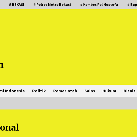
# BEKASI
# Polres Metro Bekasi
# Kombes Pol Mustofa
# Bup
m
mi Indonesia
Politik
Pemerintah
Sains
Hukum
Bisnis
onal
PNM Hadir dalam Setiap Langkah
Dikha, Penari Aura Farming yang
Viral Ternyata Anak Nasabah PNM