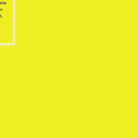
elar
an
t,