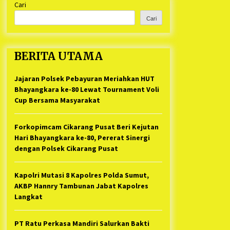
Cari
Kabupaten Bekasi Pulang duluan
1 tahun ago
Sebelum Waktunya
Cari
Ketua Umum Jurpala KOSMI
Indonesia Gilang Bayu Nugraha,
S.H, Ucapkan Terimakasih Atas
BERITA UTAMA
Support Camat Kedungwaringin
1 tahun ago
Memberikan Logistik Ke Posko
Jurpala Kosmi
Jajaran Polsek Pebayuran Meriahkan HUT
Jelang Ramadhan, Kecamatan
Cikarang Pusat Gelar STQ ke-VII
Bhayangkara ke-80 Lewat Tournament Voli
1 tahun ago
Cup Bersama Masyarakat
Forkopimcam Cikarang Pusat Beri Kejutan
Hari Bhayangkara ke-80, Pererat Sinergi
dengan Polsek Cikarang Pusat
Kapolri Mutasi 8 Kapolres Polda Sumut,
AKBP Hannry Tambunan Jabat Kapolres
Langkat
PT Ratu Perkasa Mandiri Salurkan Bakti