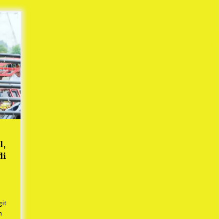
Mekaar
1 tahun ago
i
PNM Berangkatkan Ratusan Peserta
: Mudik Aman Sampai Tujuan BUMN
2025
1 tahun ago
Kodim 0509 Kabupaten Bekasi
Terima 20 Perahu Bantuan Dari
es
Panglima TNI
1 tahun ago
s
ko
l,
di
git
n