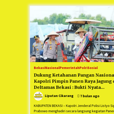
Berjalan Sukses
5 bulan ago
Kartini Penggerak Lingkungan dar
Sampah Bukit Berlian
1 tahun ago
Ucapan Terimakasih Ketua Umum
Jurpala Indonesia dan KOSMI
Indonesia Atas Respon Cepat Polr
Metro Bekasi dan Polsek Cikarang
1 tahun ago
Timur yang Tangkap Oknum Orma
Terkait Pengusiran Pendirian Pos
Bekasi
Nasional
Pemerintah
Polri
Sosial
Dukung Ketahanan Pangan Nasiona
Kapolri Pimpin Panen Raya Jagung 
Deltamas Bekasi : Bukti Nyata
Program Swasembada Presiden
Liputan Cikarang
7 bulan ago
KABUPATEN BEKASI – Kapolri Jenderal Polisi Listyo Si
Prabowo menghadiri secara langsung kegiatan Pane