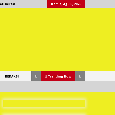
Kamis, Agu 6, 2026
ati Bekasi
REDAKSI
Trending Now
Duh Kacau Banget, Karena Kecewa
Tak Dapat Fasilitas yang Sesuai,
Para Peserta Retret Aparatur Desa