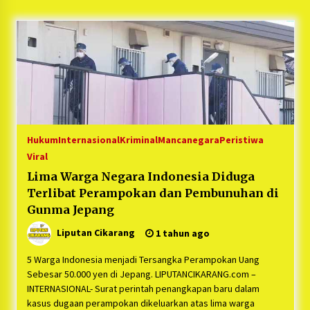
5 bulan ago
PNM Hadir dalam Setiap Langkah Dikha, Penari
Aura Farming yang Viral Ternyata Anak
Nasabah PNM Mekaar
1 tahun ago
Duh Kacau Banget, Karena Kecewa Tak Dapat
Fasilitas yang Sesuai, Para Peserta Retret
Aparatur Desa Kabupaten Bekasi Pulang duluan
Hukum
Internasional
Kriminal
Mancanegara
Peristiwa
Sebelum Waktunya
1 tahun ago
Viral
Lima Warga Negara Indonesia Diduga
Kartini Penggerak Lingkungan dari Sampah
Bukit Berlian
Terlibat Perampokan dan Pembunuhan di
1 tahun ago
Gunma Jepang
Liputan Cikarang
1 tahun ago
PNM Berangkatkan Ratusan Peserta : Mudik
Aman Sampai Tujuan BUMN 2025
5 Warga Indonesia menjadi Tersangka Perampokan Uang
1 tahun ago
Sebesar 50.000 yen di Jepang. LIPUTANCIKARANG.com –
INTERNASIONAL- Surat perintah penangkapan baru dalam
Ketua Umum Jurpala KOSMI Indonesia Gilang
kasus dugaan perampokan dikeluarkan atas lima warga