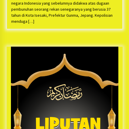
Bayu Nugraha, S.H, Ucapkan Terimakasih Atas
negara Indonesia yang sebelumnya didakwa atas dugaan
Support Camat Kedungwaringin Memberikan
pembunuhan seorang rekan senegaranya yang berusia 37
Logistik Ke Posko Jurpala Kosmi
1 tahun ago
tahun di Kota Isesaki, Prefektur Gunma, Jepang. Kepolisian
menduga […]
Ucapan Terimakasih Ketua Umum Jurpala
Indonesia dan KOSMI Indonesia Atas Respon
Cepat Polres Metro Bekasi dan Polsek Cikarang
Timur yang Tangkap Oknum Ormas Terkait
1 tahun ago
Pengusiran Pendirian Posko
Kodim 0509 Kabupaten Bekasi Terima 20
Perahu Bantuan Dari Panglima TNI
1 tahun ago
Jelang Ramadhan, Kecamatan Cikarang Pusat
Gelar STQ ke-VII
1 tahun ago