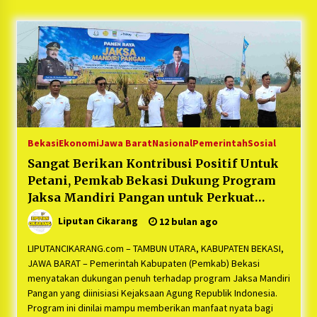
5 bulan ago
PNM Hadir dalam Setiap Langkah Dikha, Penari
Aura Farming yang Viral Ternyata Anak
Nasabah PNM Mekaar
1 tahun ago
Duh Kacau Banget, Karena Kecewa Tak Dapat
Fasilitas yang Sesuai, Para Peserta Retret
Aparatur Desa Kabupaten Bekasi Pulang duluan
Bekasi
Ekonomi
Jawa Barat
Nasional
Pemerintah
Sosial
Sebelum Waktunya
1 tahun ago
Sangat Berikan Kontribusi Positif Untuk
Petani, Pemkab Bekasi Dukung Program
Kartini Penggerak Lingkungan dari Sampah
Bukit Berlian
Jaksa Mandiri Pangan untuk Perkuat
1 tahun ago
Ketahanan Pangan
Liputan Cikarang
12 bulan ago
PNM Berangkatkan Ratusan Peserta : Mudik
LIPUTANCIKARANG.com – TAMBUN UTARA, KABUPATEN BEKASI,
Aman Sampai Tujuan BUMN 2025
JAWA BARAT – Pemerintah Kabupaten (Pemkab) Bekasi
1 tahun ago
menyatakan dukungan penuh terhadap program Jaksa Mandiri
Pangan yang diinisiasi Kejaksaan Agung Republik Indonesia.
Program ini dinilai mampu memberikan manfaat nyata bagi
Ketua Umum Jurpala KOSMI Indonesia Gilang