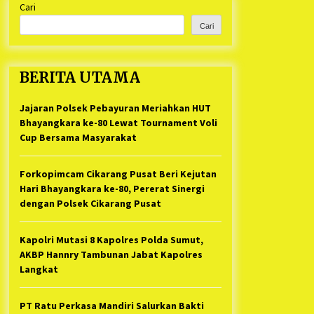
Cari
Kabupaten Bekasi Pulang duluan
1 tahun ago
Sebelum Waktunya
Cari
Ketua Umum Jurpala KOSMI
Indonesia Gilang Bayu Nugraha,
S.H, Ucapkan Terimakasih Atas
BERITA UTAMA
Support Camat Kedungwaringin
1 tahun ago
Memberikan Logistik Ke Posko
Jurpala Kosmi
Jelang Ramadhan, Kecamatan
Jajaran Polsek Pebayuran Meriahkan HUT
Cikarang Pusat Gelar STQ ke-VII
Bhayangkara ke-80 Lewat Tournament Voli
1 tahun ago
Cup Bersama Masyarakat
Forkopimcam Cikarang Pusat Beri Kejutan
Hari Bhayangkara ke-80, Pererat Sinergi
dengan Polsek Cikarang Pusat
Kapolri Mutasi 8 Kapolres Polda Sumut,
AKBP Hannry Tambunan Jabat Kapolres
Langkat
PT Ratu Perkasa Mandiri Salurkan Bakti