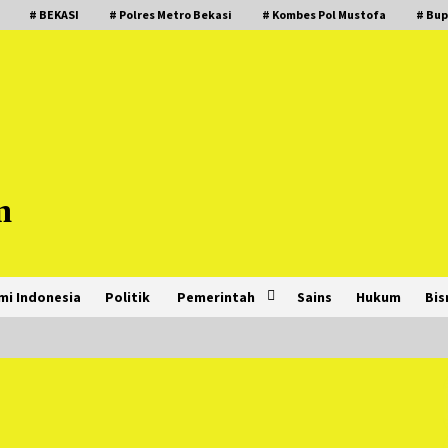
# BEKASI
# Polres Metro Bekasi
# Kombes Pol Mustofa
# Bup
m
mi Indonesia
Politik
Pemerintah
Sains
Hukum
Bis
PNM Hadir dalam Setiap Langkah
Dikha, Penari Aura Farming yang
Viral Ternyata Anak Nasabah PNM