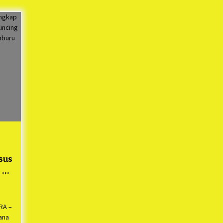
Mekaar
1 tahun ago
i
PNM Berangkatkan Ratusan Peserta
: Mudik Aman Sampai Tujuan BUMN
2025
1 tahun ago
Kodim 0509 Kabupaten Bekasi
Terima 20 Perahu Bantuan Dari
es
Panglima TNI
1 tahun ago
s
ko
sus
 di
RA –
ana