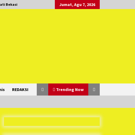
Jumat, Agu 7, 2026
ati Bekasi
nis
REDAKSI
Trending Now
Duh Kacau Banget, Karena Kecewa
Tak Dapat Fasilitas yang Sesuai,
Para Peserta Retret Aparatur Desa