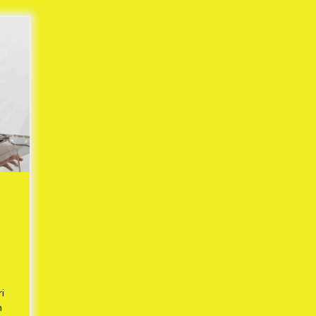
Mekaar
1 tahun ago
i
PNM Berangkatkan Ratusan Peserta
: Mudik Aman Sampai Tujuan BUMN
2025
1 tahun ago
Kodim 0509 Kabupaten Bekasi
Terima 20 Perahu Bantuan Dari
es
Panglima TNI
1 tahun ago
s
ko
i
n