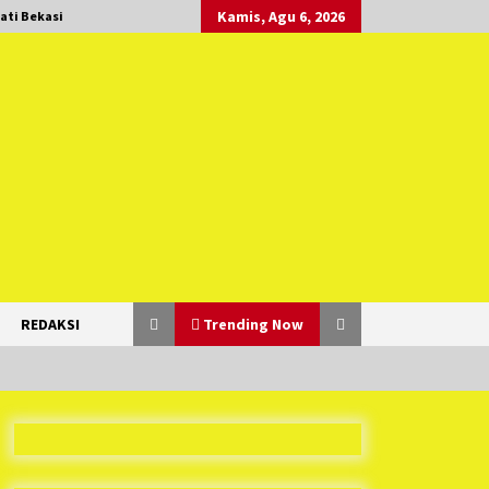
Kamis, Agu 6, 2026
ati Bekasi
REDAKSI
Trending Now
Duh Kacau Banget, Karena Kecewa
Tak Dapat Fasilitas yang Sesuai,
Para Peserta Retret Aparatur Desa