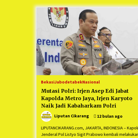
Berjalan Sukses
5 bulan ago
Kartini Penggerak Lingkungan dar
Sampah Bukit Berlian
1 tahun ago
Ucapan Terimakasih Ketua Umum
Jurpala Indonesia dan KOSMI
Indonesia Atas Respon Cepat Polr
Metro Bekasi dan Polsek Cikarang
1 tahun ago
Timur yang Tangkap Oknum Orma
Terkait Pengusiran Pendirian Pos
Bekasi
Jabodetabek
Nasional
Mutasi Polri: Irjen Asep Edi Jabat
Kapolda Metro Jaya, Irjen Karyoto
Naik Jadi Kabaharkam Polri
Liputan Cikarang
12 bulan ago
LIPUTANCIKARANG.com, JAKARTA, INDONESIA – Kapolr
Jenderal Pol Listyo Sigit Prabowo kembali melakuka