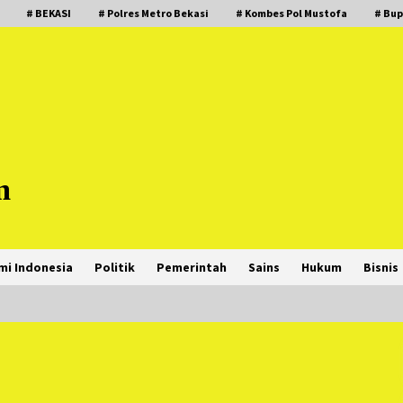
# BEKASI
# Polres Metro Bekasi
# Kombes Pol Mustofa
# Bup
m
mi Indonesia
Politik
Pemerintah
Sains
Hukum
Bisnis
PNM Hadir dalam Setiap Langkah
Dikha, Penari Aura Farming yang
Viral Ternyata Anak Nasabah PNM