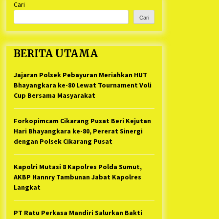
Cari
Kabupaten Bekasi Pulang duluan
1 tahun ago
Sebelum Waktunya
Cari
Ketua Umum Jurpala KOSMI
Indonesia Gilang Bayu Nugraha,
S.H, Ucapkan Terimakasih Atas
BERITA UTAMA
Support Camat Kedungwaringin
1 tahun ago
Memberikan Logistik Ke Posko
Jurpala Kosmi
Jajaran Polsek Pebayuran Meriahkan HUT
Jelang Ramadhan, Kecamatan
Cikarang Pusat Gelar STQ ke-VII
Bhayangkara ke-80 Lewat Tournament Voli
1 tahun ago
Cup Bersama Masyarakat
Forkopimcam Cikarang Pusat Beri Kejutan
Hari Bhayangkara ke-80, Pererat Sinergi
dengan Polsek Cikarang Pusat
Kapolri Mutasi 8 Kapolres Polda Sumut,
AKBP Hannry Tambunan Jabat Kapolres
Langkat
PT Ratu Perkasa Mandiri Salurkan Bakti