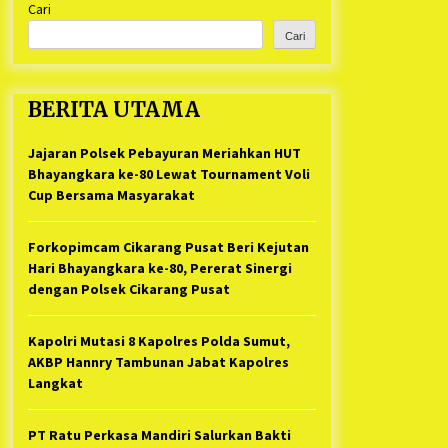
Cari
Kabupaten Bekasi Pulang duluan
1 tahun ago
Sebelum Waktunya
Cari
Ketua Umum Jurpala KOSMI
Indonesia Gilang Bayu Nugraha,
S.H, Ucapkan Terimakasih Atas
BERITA UTAMA
Support Camat Kedungwaringin
1 tahun ago
Memberikan Logistik Ke Posko
Jurpala Kosmi
Jajaran Polsek Pebayuran Meriahkan HUT
Jelang Ramadhan, Kecamatan
Cikarang Pusat Gelar STQ ke-VII
Bhayangkara ke-80 Lewat Tournament Voli
1 tahun ago
Cup Bersama Masyarakat
Forkopimcam Cikarang Pusat Beri Kejutan
Hari Bhayangkara ke-80, Pererat Sinergi
dengan Polsek Cikarang Pusat
Kapolri Mutasi 8 Kapolres Polda Sumut,
AKBP Hannry Tambunan Jabat Kapolres
Langkat
PT Ratu Perkasa Mandiri Salurkan Bakti