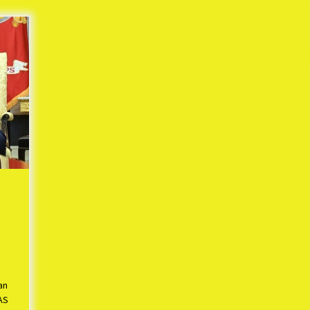
Mekaar
1 tahun ago
i
PNM Berangkatkan Ratusan Peserta
: Mudik Aman Sampai Tujuan BUMN
2025
1 tahun ago
Kodim 0509 Kabupaten Bekasi
Terima 20 Perahu Bantuan Dari
es
Panglima TNI
1 tahun ago
s
ko
an
AS