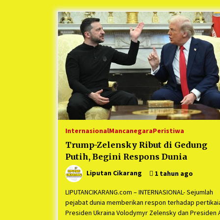
Berjalan Sukses
5 bulan ago
Kartini Penggerak Lingkungan dar
Sampah Bukit Berlian
1 tahun ago
Ucapan Terimakasih Ketua Umum
Jurpala Indonesia dan KOSMI
Indonesia Atas Respon Cepat Polr
Metro Bekasi dan Polsek Cikarang
1 tahun ago
Timur yang Tangkap Oknum Orma
Terkait Pengusiran Pendirian Pos
Internasional
Mancanegara
Peristiwa
Trump-Zelensky Ribut di Gedung
Putih, Begini Respons Dunia
Liputan Cikarang
1 tahun ago
LIPUTANCIKARANG.com – INTERNASIONAL- Sejumlah
pejabat dunia memberikan respon terhadap pertikai
Presiden Ukraina Volodymyr Zelensky dan Presiden 