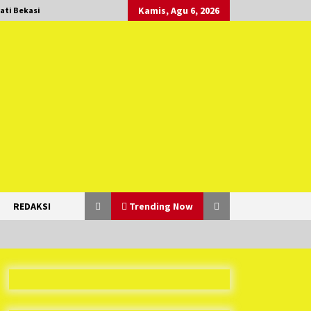
Kamis, Agu 6, 2026
ati Bekasi
REDAKSI
Trending Now
Duh Kacau Banget, Karena Kecewa
Tak Dapat Fasilitas yang Sesuai,
Para Peserta Retret Aparatur Desa