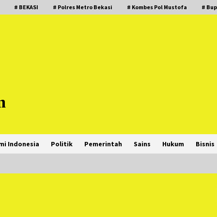
# BEKASI
# Polres Metro Bekasi
# Kombes Pol Mustofa
# Bup
m
mi Indonesia
Politik
Pemerintah
Sains
Hukum
Bisnis
PNM Hadir dalam Setiap Langkah
Dikha, Penari Aura Farming yang
Viral Ternyata Anak Nasabah PNM