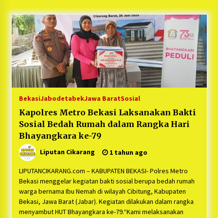
5 bulan ago
PNM Hadir dalam Setiap Langkah Dikha, Penari
Aura Farming yang Viral Ternyata Anak
Nasabah PNM Mekaar
1 tahun ago
Duh Kacau Banget, Karena Kecewa Tak Dapat
Fasilitas yang Sesuai, Para Peserta Retret
Aparatur Desa Kabupaten Bekasi Pulang duluan
Bekasi
Jabodetabek
Jawa Barat
Sosial
Sebelum Waktunya
1 tahun ago
Kapolres Metro Bekasi Laksanakan Bakti
Sosial Bedah Rumah dalam Rangka Hari
Kartini Penggerak Lingkungan dari Sampah
Bukit Berlian
Bhayangkara ke-79
1 tahun ago
Liputan Cikarang
1 tahun ago
PNM Berangkatkan Ratusan Peserta : Mudik
LIPUTANCIKARANG.com – KABUPATEN BEKASI- Polres Metro
Aman Sampai Tujuan BUMN 2025
Bekasi menggelar kegiatan bakti sosial berupa bedah rumah
1 tahun ago
warga bernama Ibu Nemah di wilayah Cibitung, Kabupaten
Bekasi, Jawa Barat (Jabar). Kegiatan dilakukan dalam rangka
menyambut HUT Bhayangkara ke-79.“Kami melaksanakan
Ketua Umum Jurpala KOSMI Indonesia Gilang