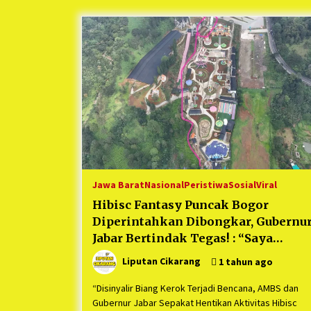
Berjalan Sukses
5 bulan ago
Kartini Penggerak Lingkungan dar
Sampah Bukit Berlian
1 tahun ago
Ucapan Terimakasih Ketua Umum
Jurpala Indonesia dan KOSMI
Indonesia Atas Respon Cepat Polr
Metro Bekasi dan Polsek Cikarang
1 tahun ago
Timur yang Tangkap Oknum Orma
Terkait Pengusiran Pendirian Pos
Jawa Barat
Nasional
Peristiwa
Sosial
Viral
Hibisc Fantasy Puncak Bogor
Diperintahkan Dibongkar, Gubernu
Jabar Bertindak Tegas! : “Saya
Perintahkan Bongkar Sekarang jug
Liputan Cikarang
1 tahun ago
“Disinyalir Biang Kerok Terjadi Bencana, AMBS dan
Gubernur Jabar Sepakat Hentikan Aktivitas Hibisc