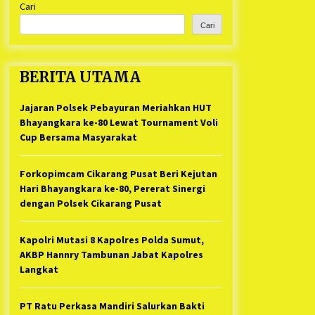
Cari
Kabupaten Bekasi Pulang duluan
1 tahun ago
Sebelum Waktunya
Cari
Ketua Umum Jurpala KOSMI
Indonesia Gilang Bayu Nugraha,
S.H, Ucapkan Terimakasih Atas
BERITA UTAMA
Support Camat Kedungwaringin
1 tahun ago
Memberikan Logistik Ke Posko
Jurpala Kosmi
Jajaran Polsek Pebayuran Meriahkan HUT
Jelang Ramadhan, Kecamatan
Cikarang Pusat Gelar STQ ke-VII
Bhayangkara ke-80 Lewat Tournament Voli
1 tahun ago
Cup Bersama Masyarakat
Forkopimcam Cikarang Pusat Beri Kejutan
Hari Bhayangkara ke-80, Pererat Sinergi
dengan Polsek Cikarang Pusat
Kapolri Mutasi 8 Kapolres Polda Sumut,
AKBP Hannry Tambunan Jabat Kapolres
Langkat
PT Ratu Perkasa Mandiri Salurkan Bakti