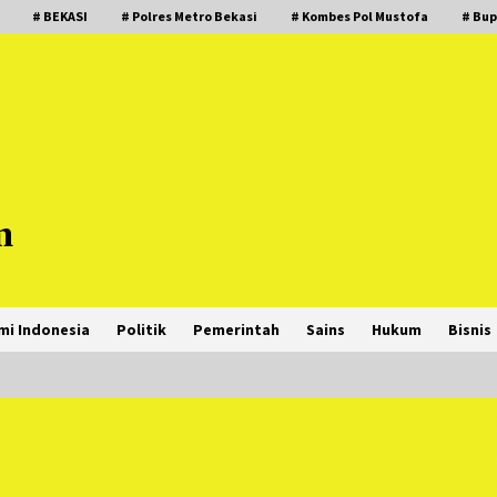
# BEKASI
# Polres Metro Bekasi
# Kombes Pol Mustofa
# Bup
m
mi Indonesia
Politik
Pemerintah
Sains
Hukum
Bisnis
PNM Hadir dalam Setiap Langkah
Dikha, Penari Aura Farming yang
Viral Ternyata Anak Nasabah PNM