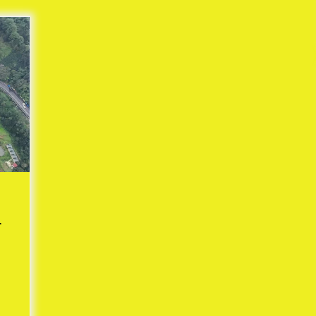
Mekaar
1 tahun ago
i
PNM Berangkatkan Ratusan Peserta
: Mudik Aman Sampai Tujuan BUMN
2025
1 tahun ago
Kodim 0509 Kabupaten Bekasi
Terima 20 Perahu Bantuan Dari
es
Panglima TNI
1 tahun ago
s
ko
r
a”