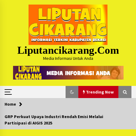
Skip
to
content
Liputancikarang.com
Media Informasi Untuk Anda
Trending Now
Home
Trending Now
GRP Perkuat Upaya Industri Rendah Emisi Melalui
Partisipasi di AIGIS 2025
Posko Mudik Kosmi Jurpala 2026 Hadirkan
Pelayanan Penuh bagi Pemudik : Sudah Tahun
Ke-4 Berjalan Sukses