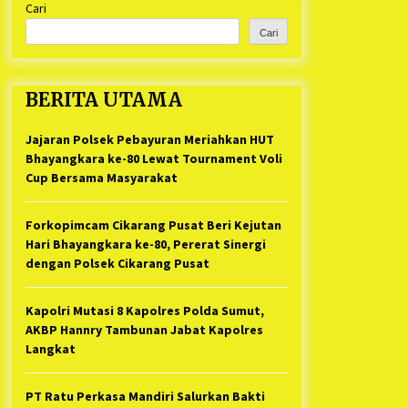
Cari
Kabupaten Bekasi Pulang duluan
1 tahun ago
Sebelum Waktunya
Cari
Ketua Umum Jurpala KOSMI
Indonesia Gilang Bayu Nugraha,
S.H, Ucapkan Terimakasih Atas
BERITA UTAMA
Support Camat Kedungwaringin
1 tahun ago
Memberikan Logistik Ke Posko
Jurpala Kosmi
Jajaran Polsek Pebayuran Meriahkan HUT
Jelang Ramadhan, Kecamatan
Cikarang Pusat Gelar STQ ke-VII
Bhayangkara ke-80 Lewat Tournament Voli
1 tahun ago
Cup Bersama Masyarakat
Forkopimcam Cikarang Pusat Beri Kejutan
Hari Bhayangkara ke-80, Pererat Sinergi
dengan Polsek Cikarang Pusat
Kapolri Mutasi 8 Kapolres Polda Sumut,
AKBP Hannry Tambunan Jabat Kapolres
Langkat
PT Ratu Perkasa Mandiri Salurkan Bakti