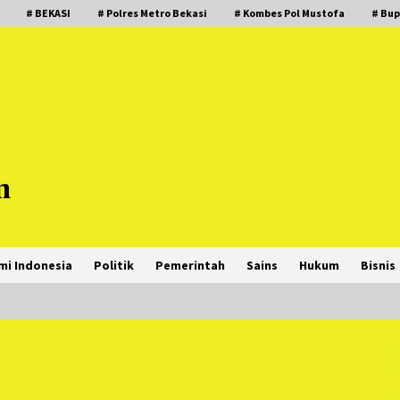
# BEKASI
# Polres Metro Bekasi
# Kombes Pol Mustofa
# Bup
m
mi Indonesia
Politik
Pemerintah
Sains
Hukum
Bisnis
PNM Hadir dalam Setiap Langkah
Dikha, Penari Aura Farming yang
Viral Ternyata Anak Nasabah PNM