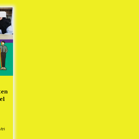
Mekaar
1 tahun ago
i
PNM Berangkatkan Ratusan Peserta
: Mudik Aman Sampai Tujuan BUMN
2025
1 tahun ago
Kodim 0509 Kabupaten Bekasi
Terima 20 Perahu Bantuan Dari
es
Panglima TNI
1 tahun ago
s
ko
ten
el
tri