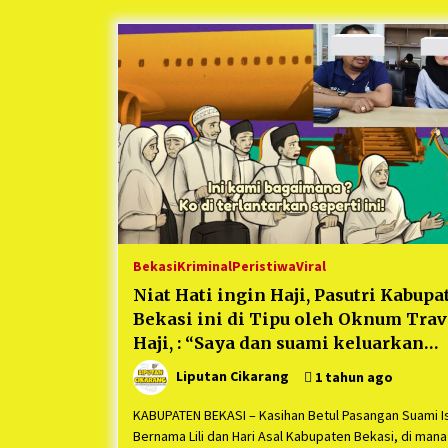
Berjalan Sukses
5 bulan ago
Kartini Penggerak Lingkungan dar
Sampah Bukit Berlian
1 tahun ago
Ucapan Terimakasih Ketua Umum
Jurpala Indonesia dan KOSMI
Indonesia Atas Respon Cepat Polr
Metro Bekasi dan Polsek Cikarang
1 tahun ago
Timur yang Tangkap Oknum Orma
Terkait Pengusiran Pendirian Pos
Bekasi
Kriminal
Peristiwa
Viral
Niat Hati ingin Haji, Pasutri Kabupa
Bekasi ini di Tipu oleh Oknum Trav
Haji, : “Saya dan suami keluarkan
biaya Rp628juta untuk Haji, Tetapi
Liputan Cikarang
1 tahun ago
diterlantarkan di Gurun”
KABUPATEN BEKASI – Kasihan Betul Pasangan Suami Is
Bernama Lili dan Hari Asal Kabupaten Bekasi, di mana