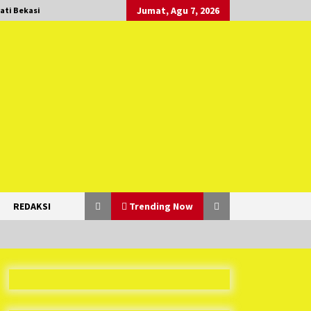
Jumat, Agu 7, 2026
ati Bekasi
REDAKSI
Trending Now
Duh Kacau Banget, Karena Kecewa
Tak Dapat Fasilitas yang Sesuai,
Para Peserta Retret Aparatur Desa