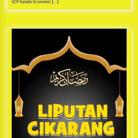
Bayu Nugraha, S.H, Ucapkan Terimakasih Atas
ECP Katalis Economic […]
Support Camat Kedungwaringin Memberikan
Logistik Ke Posko Jurpala Kosmi
1 tahun ago
Ucapan Terimakasih Ketua Umum Jurpala
Indonesia dan KOSMI Indonesia Atas Respon
Cepat Polres Metro Bekasi dan Polsek Cikarang
Timur yang Tangkap Oknum Ormas Terkait
1 tahun ago
Pengusiran Pendirian Posko
Kodim 0509 Kabupaten Bekasi Terima 20
Perahu Bantuan Dari Panglima TNI
1 tahun ago
Jelang Ramadhan, Kecamatan Cikarang Pusat
Gelar STQ ke-VII
1 tahun ago