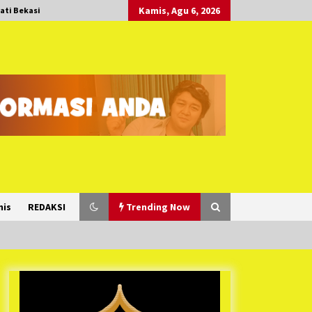
Kamis, Agu 6, 2026
ati Bekasi
nis
REDAKSI
Trending Now
Duh Kacau Banget, Karena Kecewa
Tak Dapat Fasilitas yang Sesuai,
Para Peserta Retret Aparatur Desa