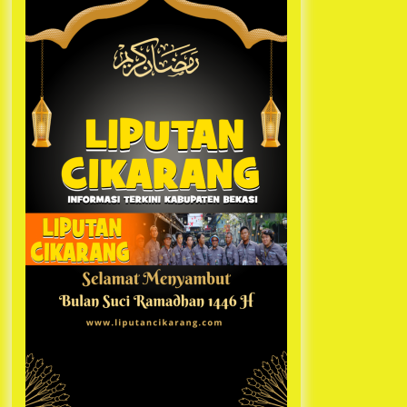
Kabupaten Bekasi Pulang duluan
1 tahun ago
Sebelum Waktunya
Ketua Umum Jurpala KOSMI
Indonesia Gilang Bayu Nugraha,
S.H, Ucapkan Terimakasih Atas
Support Camat Kedungwaringin
1 tahun ago
Memberikan Logistik Ke Posko
Jurpala Kosmi
Jelang Ramadhan, Kecamatan
Cikarang Pusat Gelar STQ ke-VII
1 tahun ago