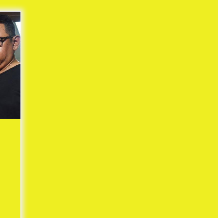
Mekaar
1 tahun ago
i
PNM Berangkatkan Ratusan Peserta
: Mudik Aman Sampai Tujuan BUMN
2025
1 tahun ago
Kodim 0509 Kabupaten Bekasi
Terima 20 Perahu Bantuan Dari
es
Panglima TNI
1 tahun ago
s
ko
a