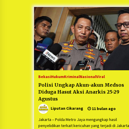
Berjalan Sukses
5 bulan ago
Kartini Penggerak Lingkungan dar
Sampah Bukit Berlian
1 tahun ago
Ucapan Terimakasih Ketua Umum
Jurpala Indonesia dan KOSMI
Indonesia Atas Respon Cepat Polr
Metro Bekasi dan Polsek Cikarang
1 tahun ago
Timur yang Tangkap Oknum Orma
Terkait Pengusiran Pendirian Pos
Bekasi
Hukum
Kriminal
Nasional
Viral
Polisi Ungkap Akun-akun Medsos
Diduga Hasut Aksi Anarkis 25-29
Agustus
Liputan Cikarang
11 bulan ago
Jakarta – Polda Metro Jaya mengungkap hasil
penyelidikan terkait kericuhan yang terjadi di Jakart