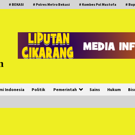
# BEKASI
# Polres Metro Bekasi
# Kombes Pol Mustofa
# Bup
m
mi Indonesia
Politik
Pemerintah
Sains
Hukum
Bis
PNM Hadir dalam Setiap Langkah
Dikha, Penari Aura Farming yang
Viral Ternyata Anak Nasabah PNM