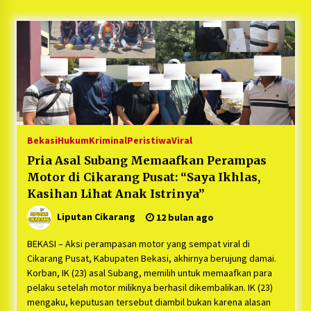
5 bulan ago
PNM Hadir dalam Setiap Langkah Dikha, Penari
Aura Farming yang Viral Ternyata Anak
Nasabah PNM Mekaar
1 tahun ago
Duh Kacau Banget, Karena Kecewa Tak Dapat
Fasilitas yang Sesuai, Para Peserta Retret
Aparatur Desa Kabupaten Bekasi Pulang duluan
Bekasi
Hukum
Kriminal
Peristiwa
Viral
Sebelum Waktunya
1 tahun ago
Pria Asal Subang Memaafkan Perampas
Motor di Cikarang Pusat: “Saya Ikhlas,
Kartini Penggerak Lingkungan dari Sampah
Bukit Berlian
Kasihan Lihat Anak Istrinya”
1 tahun ago
Liputan Cikarang
12 bulan ago
PNM Berangkatkan Ratusan Peserta : Mudik
BEKASI – Aksi perampasan motor yang sempat viral di
Aman Sampai Tujuan BUMN 2025
Cikarang Pusat, Kabupaten Bekasi, akhirnya berujung damai.
1 tahun ago
Korban, IK (23) asal Subang, memilih untuk memaafkan para
pelaku setelah motor miliknya berhasil dikembalikan. IK (23)
mengaku, keputusan tersebut diambil bukan karena alasan
Ketua Umum Jurpala KOSMI Indonesia Gilang