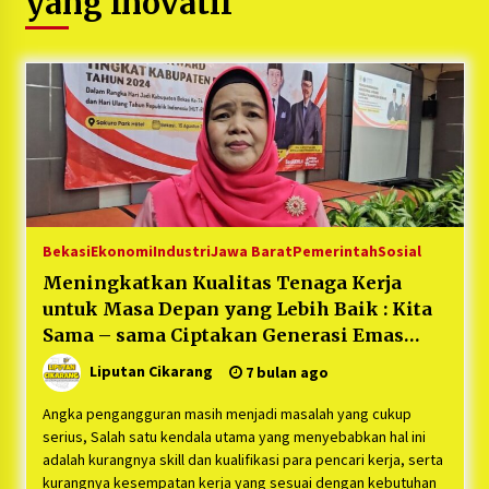
yang Inovatif
5 bulan ago
PNM Hadir dalam Setiap Langkah Dikha, Penari
Aura Farming yang Viral Ternyata Anak
Nasabah PNM Mekaar
1 tahun ago
Duh Kacau Banget, Karena Kecewa Tak Dapat
Fasilitas yang Sesuai, Para Peserta Retret
Aparatur Desa Kabupaten Bekasi Pulang duluan
Sebelum Waktunya
1 tahun ago
Bekasi
Ekonomi
Industri
Jawa Barat
Pemerintah
Sosial
Kartini Penggerak Lingkungan dari Sampah
Meningkatkan Kualitas Tenaga Kerja
Bukit Berlian
untuk Masa Depan yang Lebih Baik : Kita
1 tahun ago
Sama – sama Ciptakan Generasi Emas
yang Inovatif !
Liputan Cikarang
7 bulan ago
PNM Berangkatkan Ratusan Peserta : Mudik
Aman Sampai Tujuan BUMN 2025
Angka pengangguran masih menjadi masalah yang cukup
1 tahun ago
serius, Salah satu kendala utama yang menyebabkan hal ini
adalah kurangnya skill dan kualifikasi para pencari kerja, serta
Ketua Umum Jurpala KOSMI Indonesia Gilang
kurangnya kesempatan kerja yang sesuai dengan kebutuhan