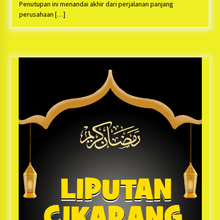
Bayu Nugraha, S.H, Ucapkan Terimakasih Atas
Penutupan ini menandai akhir dari perjalanan panjang
Support Camat Kedungwaringin Memberikan
perusahaan […]
Logistik Ke Posko Jurpala Kosmi
1 tahun ago
Ucapan Terimakasih Ketua Umum Jurpala
Indonesia dan KOSMI Indonesia Atas Respon
Cepat Polres Metro Bekasi dan Polsek Cikarang
Timur yang Tangkap Oknum Ormas Terkait
1 tahun ago
Pengusiran Pendirian Posko
Kodim 0509 Kabupaten Bekasi Terima 20
Perahu Bantuan Dari Panglima TNI
1 tahun ago
Jelang Ramadhan, Kecamatan Cikarang Pusat
Gelar STQ ke-VII
1 tahun ago