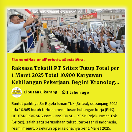
5 bulan ago
PNM Hadir dalam Setiap Langkah Dikha, Penari
Aura Farming yang Viral Ternyata Anak
Nasabah PNM Mekaar
1 tahun ago
Duh Kacau Banget, Karena Kecewa Tak Dapat
Fasilitas yang Sesuai, Para Peserta Retret
Aparatur Desa Kabupaten Bekasi Pulang duluan
Ekonomi
Nasional
Peristiwa
Sosial
Viral
Sebelum Waktunya
1 tahun ago
Raksasa Tekstil PT Sritex Tutup Total per
1 Maret 2025 Total 10.900 Karyawan
Kartini Penggerak Lingkungan dari Sampah
Bukit Berlian
Kehilangan Pekerjaan, Begini Kronologi
1 tahun ago
Awal Kebangkrutannya
Liputan Cikarang
1 tahun ago
PNM Berangkatkan Ratusan Peserta : Mudik
Buntut pailitnya Sri Rejeki Isman Tbk (Sritex), sepanjang 2025
Aman Sampai Tujuan BUMN 2025
ada 10.965 buruh terkena pemutusan hubungan kerja (PHK).
1 tahun ago
LIPUTANCIKARANG.com – NASIONAL – PT Sri Rejeki Isman Tbk
(Sritex), salah satu perusahaan tekstil terbesar di Indonesia,
resmi menutup seluruh operasionalnya per 1 Maret 2025.
Ketua Umum Jurpala KOSMI Indonesia Gilang