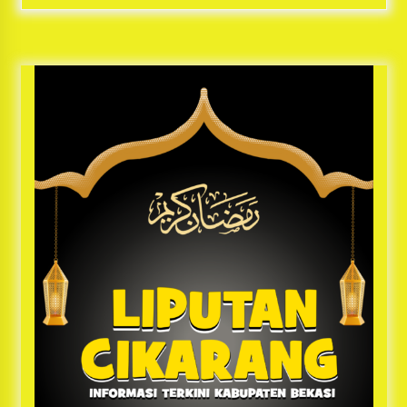
Bayu Nugraha, S.H, Ucapkan Terimakasih Atas
Support Camat Kedungwaringin Memberikan
Logistik Ke Posko Jurpala Kosmi
1 tahun ago
Ucapan Terimakasih Ketua Umum Jurpala
Indonesia dan KOSMI Indonesia Atas Respon
Cepat Polres Metro Bekasi dan Polsek Cikarang
Timur yang Tangkap Oknum Ormas Terkait
1 tahun ago
Pengusiran Pendirian Posko
Kodim 0509 Kabupaten Bekasi Terima 20
Perahu Bantuan Dari Panglima TNI
1 tahun ago
Jelang Ramadhan, Kecamatan Cikarang Pusat
Gelar STQ ke-VII
1 tahun ago