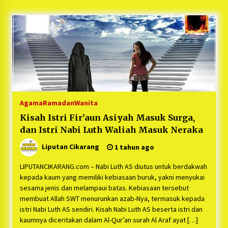
5 bulan ago
PNM Hadir dalam Setiap Langkah Dikha, Penari
Aura Farming yang Viral Ternyata Anak
Nasabah PNM Mekaar
1 tahun ago
Duh Kacau Banget, Karena Kecewa Tak Dapat
Fasilitas yang Sesuai, Para Peserta Retret
Aparatur Desa Kabupaten Bekasi Pulang duluan
Agama
Ramadan
Wanita
Sebelum Waktunya
1 tahun ago
Kisah Istri Fir’aun Asiyah Masuk Surga,
dan Istri Nabi Luth Waliah Masuk Neraka
Kartini Penggerak Lingkungan dari Sampah
Bukit Berlian
Liputan Cikarang
1 tahun ago
1 tahun ago
LIPUTANCIKARANG.com – Nabi Luth AS diutus untuk berdakwah
PNM Berangkatkan Ratusan Peserta : Mudik
kepada kaum yang memiliki kebiasaan buruk, yakni menyukai
Aman Sampai Tujuan BUMN 2025
sesama jenis dan melampaui batas. Kebiasaan tersebut
1 tahun ago
membuat Allah SWT menurunkan azab-Nya, termasuk kepada
istri Nabi Luth AS sendiri. Kisah Nabi Luth AS beserta istri dan
kaumnya diceritakan dalam Al-Qur’an surah Al Araf ayat […]
Ketua Umum Jurpala KOSMI Indonesia Gilang