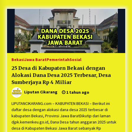
5 bulan ago
PNM Hadir dalam Setiap Langkah Dikha, Penari
Aura Farming yang Viral Ternyata Anak
Nasabah PNM Mekaar
1 tahun ago
Duh Kacau Banget, Karena Kecewa Tak Dapat
Fasilitas yang Sesuai, Para Peserta Retret
Aparatur Desa Kabupaten Bekasi Pulang duluan
Bekasi
Jawa Barat
Pemerintah
Sosial
Sebelum Waktunya
1 tahun ago
25 Desa di Kabupaten Bekasi dengan
Alokasi Dana Desa 2025 Terbesar, Desa
Kartini Penggerak Lingkungan dari Sampah
Bukit Berlian
Sumberjaya Rp 4 Miliar
1 tahun ago
Liputan Cikarang
1 tahun ago
PNM Berangkatkan Ratusan Peserta : Mudik
LIPUTANCIKARANG.com – KABUPATEN BEKASI – Berikut ini
Aman Sampai Tujuan BUMN 2025
daftar desa dengan alokasi dana desa 2025 terbesar di
1 tahun ago
kabupaten Bekasi, Provinsi Jawa BaratDikutip dari laman
djpk.kemenkeu.go.id, Dana Desa tahun anggaran 2025 untuk
desa di Kabupaten Bekasi Jawa Barat sebanyak Rp
Ketua Umum Jurpala KOSMI Indonesia Gilang