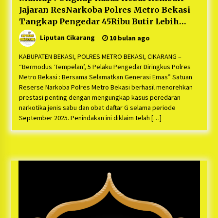
Jajaran ResNarkoba Polres Metro Bekasi
Tangkap Pengedar 45Ribu Butir Lebih
daftar Obat G dan Sabu Seberat 66,6 Gram
Liputan Cikarang
10 bulan ago
yang akan di Edar Namun Berhasil di
Gagalkan
KABUPATEN BEKASI, POLRES METRO BEKASI, CIKARANG –
“Bermodus ‘Tempelan’, 5 Pelaku Pengedar Diringkus Polres
Metro Bekasi : Bersama Selamatkan Generasi Emas” Satuan
Reserse Narkoba Polres Metro Bekasi berhasil menorehkan
prestasi penting dengan mengungkap kasus peredaran
narkotika jenis sabu dan obat daftar G selama periode
September 2025. Penindakan ini diklaim telah […]