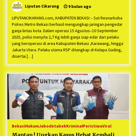
Kilogram Ganja di Amankan
Liputan Cikarang
9 bulan ago
LIPUTANCIKARANG.com, KABUPATEN BEKASI – Sat Resnarkoba
Polres Metro Bekasi berhasil mengungkap jaringan pengedar
ganja lintas kota. Dalam operasi 15 Agustus–10 September
2025, polisi menyita 2,7 Kg lebih ganja siap edar dari pelaku
yang beroperasi di area Kabupaten Bekasi ,Karawang, hingga
Jakarta Utara. Pelaku utama RSP ditangkap di Kelapa Gading,
disertai […]
Bekasi
Hukum
Jabodetabek
Kriminal
Peristiwa
Viral
Mantap ! Ungkap Kasus Hebat Kembali