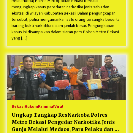
Resnarkoba) Polres Metropolitan Bekasi berhasil
mengungkap kasus peredaran narkotika jenis sabu dan
ekstasi di wilayah Kabupaten Bekasi. Dalam pengungkapan
tersebut, polisi mengamankan satu orang tersangka beserta
barang bukti narkotika dalam jumlah besar. Pengungkapan
kasus ini disampaikan dalam siaran pers Polres Metro Bekasi
yang […]
Bekasi
Hukum
Kriminal
Viral
Ungkap Tangkap ResNarkoba Polres
Metro Bekasi Pengedar Narkotika Jenis
Ganja Melalui Medsos, Para Pelaku dan 2,7