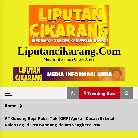
Skip
to
content
Liputancikarang.com
Media Informasi Untuk Anda
Trending Now
Home
Trending Now
PT Gunung Raja Paksi Tbk (GRP) Ajukan Kasasi Setelah
Kalah Lagi di PHI Bandung dalam Sengketa PHK
Posko Mudik Kosmi Jurpala 2026 Hadirkan
Pelayanan Penuh bagi Pemudik : Sudah Tahun
Ke-4 Berjalan Sukses