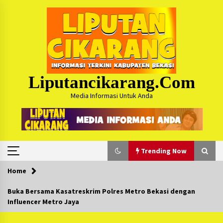
Skip
to
content
Liputancikarang.com
Media Informasi Untuk Anda
Trending Now
Home
Trending Now
Buka Bersama Kasatreskrim Polres Metro Bekasi dengan
Influencer Metro Jaya
Posko Mudik Kosmi Jurpala 2026 Hadirkan
Pelayanan Penuh bagi Pemudik : Sudah Tahun
Ke-4 Berjalan Sukses