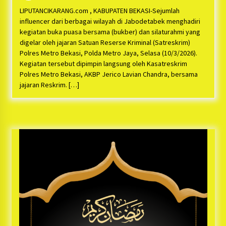
Bayu Nugraha, S.H, Ucapkan Terimakasih Atas
Support Camat Kedungwaringin Memberikan
LIPUTANCIKARANG.com , KABUPATEN BEKASI-Sejumlah
Logistik Ke Posko Jurpala Kosmi
1 tahun ago
influencer dari berbagai wilayah di Jabodetabek menghadiri
kegiatan buka puasa bersama (bukber) dan silaturahmi yang
Ucapan Terimakasih Ketua Umum Jurpala
digelar oleh jajaran Satuan Reserse Kriminal (Satreskrim)
Indonesia dan KOSMI Indonesia Atas Respon
Polres Metro Bekasi, Polda Metro Jaya, Selasa (10/3/2026).
Cepat Polres Metro Bekasi dan Polsek Cikarang
Kegiatan tersebut dipimpin langsung oleh Kasatreskrim
Timur yang Tangkap Oknum Ormas Terkait
1 tahun ago
Polres Metro Bekasi, AKBP Jerico Lavian Chandra, bersama
Pengusiran Pendirian Posko
jajaran Reskrim. […]
Kodim 0509 Kabupaten Bekasi Terima 20
Perahu Bantuan Dari Panglima TNI
1 tahun ago
Jelang Ramadhan, Kecamatan Cikarang Pusat
Gelar STQ ke-VII
1 tahun ago