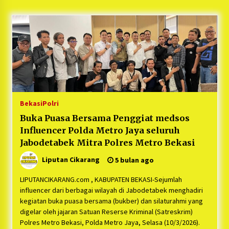
5 bulan ago
PNM Hadir dalam Setiap Langkah Dikha, Penari
Aura Farming yang Viral Ternyata Anak
Nasabah PNM Mekaar
1 tahun ago
Duh Kacau Banget, Karena Kecewa Tak Dapat
Fasilitas yang Sesuai, Para Peserta Retret
Aparatur Desa Kabupaten Bekasi Pulang duluan
Bekasi
Polri
Sebelum Waktunya
1 tahun ago
Buka Puasa Bersama Penggiat medsos
Influencer Polda Metro Jaya seluruh
Kartini Penggerak Lingkungan dari Sampah
Bukit Berlian
Jabodetabek Mitra Polres Metro Bekasi
1 tahun ago
Liputan Cikarang
5 bulan ago
PNM Berangkatkan Ratusan Peserta : Mudik
LIPUTANCIKARANG.com , KABUPATEN BEKASI-Sejumlah
Aman Sampai Tujuan BUMN 2025
influencer dari berbagai wilayah di Jabodetabek menghadiri
1 tahun ago
kegiatan buka puasa bersama (bukber) dan silaturahmi yang
digelar oleh jajaran Satuan Reserse Kriminal (Satreskrim)
Polres Metro Bekasi, Polda Metro Jaya, Selasa (10/3/2026).
Ketua Umum Jurpala KOSMI Indonesia Gilang