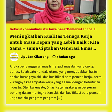
Bayu Nugraha, S.H, Ucapkan Terimakasih Atas
Support Camat Kedungwaringin Memberikan
Logistik Ke Posko Jurpala Kosmi
1 tahun ago
Ucapan Terimakasih Ketua Umum Jurpala
Indonesia dan KOSMI Indonesia Atas Respon
Bekasi
Ekonomi
Industri
Jawa Barat
Pemerintah
Sosial
Cepat Polres Metro Bekasi dan Polsek Cikarang
Timur yang Tangkap Oknum Ormas Terkait
1 tahun ago
Meningkatkan Kualitas Tenaga Kerja
Pengusiran Pendirian Posko
untuk Masa Depan yang Lebih Baik : Kita
Kodim 0509 Kabupaten Bekasi Terima 20
Sama – sama Ciptakan Generasi Emas
Perahu Bantuan Dari Panglima TNI
yang Inovatif !
1 tahun ago
Liputan Cikarang
7 bulan ago
Angka pengangguran masih menjadi masalah yang cukup
Jelang Ramadhan, Kecamatan Cikarang Pusat
serius, Salah satu kendala utama yang menyebabkan hal ini
Gelar STQ ke-VII
adalah kurangnya skill dan kualifikasi para pencari kerja, serta
1 tahun ago
kurangnya kesempatan kerja yang sesuai dengan kebutuhan
industri. Oleh karena itu, Dinas Ketenagakerjaan berperan
penting dalam meningkatkan skill dan kualifikasi para pencari
kerja melalui program-program […]