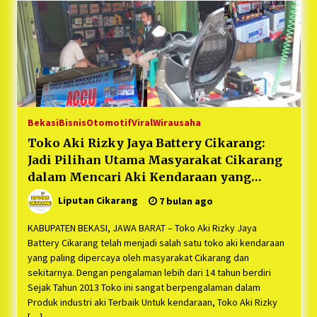
Bekasi
Bisnis
Otomotif
Viral
Wirausaha
Toko Aki Rizky Jaya Battery Cikarang:
Jadi Pilihan Utama Masyarakat Cikarang
dalam Mencari Aki Kendaraan yang
Berkualitas
Liputan Cikarang
7 bulan ago
KABUPATEN BEKASI, JAWA BARAT – Toko Aki Rizky Jaya
Battery Cikarang telah menjadi salah satu toko aki kendaraan
yang paling dipercaya oleh masyarakat Cikarang dan
sekitarnya. Dengan pengalaman lebih dari 14 tahun berdiri
Sejak Tahun 2013 Toko ini sangat berpengalaman dalam
Produk industri aki Terbaik Untuk kendaraan, Toko Aki Rizky