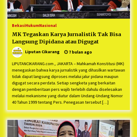
Ke-4 Berjalan Sukses
5 bulan ago
PNM Hadir dalam Setiap Langkah Dikha, Penari
Bekasi
Hukum
Nasional
Aura Farming yang Viral Ternyata Anak
Nasabah PNM Mekaar
MK Tegaskan Karya Jurnalistik Tak Bisa
1 tahun ago
Langsung Dipidana atau Digugat
Duh Kacau Banget, Karena Kecewa Tak Dapat
Liputan Cikarang
7 bulan ago
Fasilitas yang Sesuai, Para Peserta Retret
Aparatur Desa Kabupaten Bekasi Pulang duluan
LIPUTANCIKARANG.com , JAKARTA – Mahkamah Konstitusi (MK)
Sebelum Waktunya
1 tahun ago
menegaskan bahwa karya jurnalistik yang dihasilkan wartawan
tidak dapat langsung diproses melalui jalur pidana maupun
Kartini Penggerak Lingkungan dari Sampah
digugat secara perdata. Setiap sengketa yang berkaitan
Bukit Berlian
dengan pemberitaan pers wajib terlebih dahulu diselesaikan
1 tahun ago
melalui mekanisme yang diatur dalam Undang-Undang Nomor
40 Tahun 1999 tentang Pers. Penegasan tersebut […]
PNM Berangkatkan Ratusan Peserta : Mudik
Aman Sampai Tujuan BUMN 2025
1 tahun ago
Ketua Umum Jurpala KOSMI Indonesia Gilang